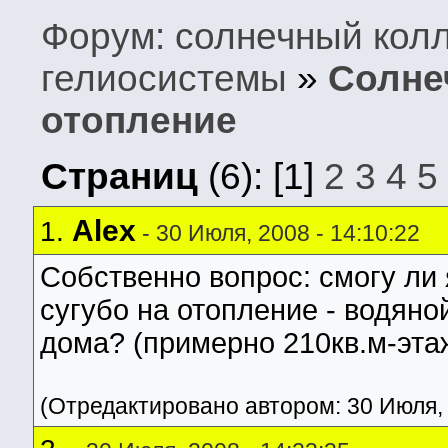
Форум: солнечный колле
гелиосистемы
»
Солне
отопление
Страниц
(6):
[1]
2
3
4
5
Alex
1.
- 30 Июля, 2008 - 14:10:22
Собственно вопрос: смогу ли
сугубо на отопление - водяно
дома? (примерно 210кв.м-эта
(Отредактировано автором: 30 Июля, 