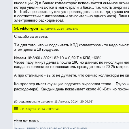
инсоляции; 2) в Ваших коллекторах используется обычное оконно
потери увеличиваются в магистрали и баке... т.е. часть энергии 
5. Чтобы проверить суточную производительность, да, нужно сч
в соответствии с интервалами относительно одного часа). Либо
электронного расходомера).
viktor-gon
54.
- 11 Августа, 2014 - 20:03:47
Спасибо за ответы.
Т.е для того, чтобы подсчитать КПД коллекторов - то надо пико
этом дельта 18 градусов.
Имеем 18*8*60 / 802*1.82*10 = 0,59 Т.е КПД ~60%
Через пару минут дельта пошла 19С но данных по инсоляции нет.
входа на коллектор теплоноситель проходит около 20-25 метров
А про стагнацию - вы ж не думаете, что сейчас коллекторы не к
Контроллер имеет функцию подсчета выработки тепла... Грубо к
расходомера). Каждый день показывает около 40 кВт.ч но похоже 
(Отредактировано автором: 11 Августа, 2014 - 20:06:01)
55.
- 11 Августа, 2014 - 20:58:43
viktor-gon пишет:
Имеем 18*8*60 / 802*1.82*10 = 0,59 Т.е КПД ~60%