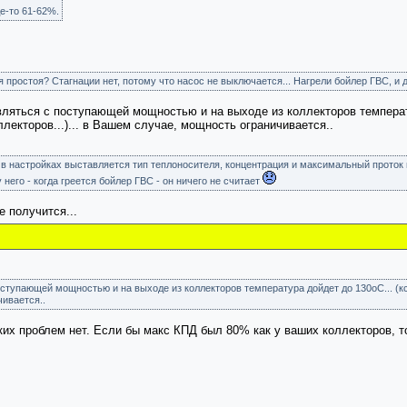
е-то 61-62%.
я простоя? Стагнации нет, потому что насос не выключается... Нагрели бойлер ГВС, и 
вляться с поступающей мощностью и на выходе из коллекторов температу
лекторов...)... в Вашем случае, мощность ограничивается..
 в настройках выставляется тип теплоносителя, концентрация и максимальный проток 
него - когда греется бойлер ГВС - он ничего не считает
е получится...
ступающей мощностью и на выходе из коллекторов температура дойдет до 130оС... (кст
чивается..
каких проблем нет. Если бы макс КПД был 80% как у ваших коллекторов, т