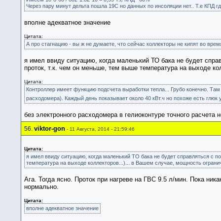
Через пару минут дельта пошла 19С но данных по инсоляции нет.. Т.е КПД гд
вполне адекватное значение
Цитата:
А про стагнацию - вы ж не думаете, что сейчас коллекторы не кипят во врем
я имел ввиду ситуацию, когда маленький ТО бака не будет спра
проток, т.к. чем он меньше, тем выше температура на выходе кол
Цитата:
Контроллер имеет функцию подсчета выработки тепла... Грубо конечно. Там
расходомера). Каждый день показывает около 40 кВт.ч но похоже есть глюк у 
без электронного расходомера в гелиоконтуре точного расчета н
viktor-gon
56.
- 11 Августа, 2014 - 21:59:46
Цитата:
я имел ввиду ситуацию, когда маленький ТО бака не будет справляться с по
температура на выходе коллекторов...)... в Вашем случае, мощность ограни
Ага. Тогда ясно. Проток при нагреве на ГВС 9.5 л/мин. Пока ни
нормально.
Цитата:
вполне адекватное значение