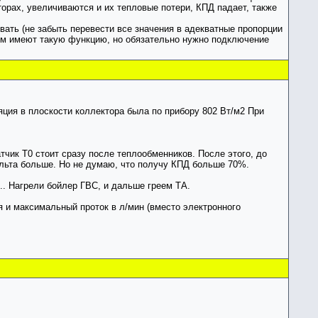
торах, увеличиваются и их тепловые потери, КПД падает, также
вать (не забыть перевести все значения в адекватные пропорции
стем имеют такую функцию, но обязательно нужно подключение
яция в плоскости коллектора была по прибору 802 Вт/м2 При
тчик Т0 стоит сразу после теплообменников. После этого, до
ельта больше. Но не думаю, что получу КПД больше 70%.
... Нагрели бойлер ГВС, и дальше греем ТА.
я и максимальный проток в л/мин (вместо электронного