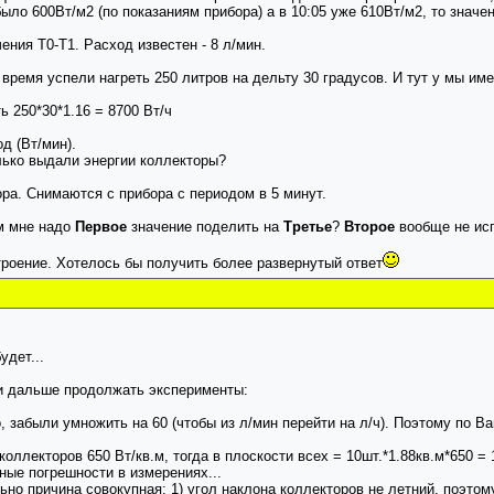
о 600Вт/м2 (по показаниям прибора) а в 10:05 уже 610Вт/м2, то значения 1
ения T0-T1. Расход известен - 8 л/мин.
 время успели нагреть 250 литров на дельту 30 градусов. И тут у мы име
ь 250*30*1.16 = 8700 Вт/ч
д (Вт/мин).
олько выдали энергии коллекторы?
ора. Снимаются с прибора с периодом в 5 минут.
ом мне надо
Первое
значение поделить на
Третье
?
Второе
вообще не ис
троение. Хотелось бы получить более развернутый ответ
удет...
и дальше продолжать эксперименты:
, забыли умножить на 60 (чтобы из л/мин перейти на л/ч). Поэтому по В
коллекторов 650 Вт/кв.м, тогда в плоскости всех = 10шт.*1.88кв.м*650 
жные погрешности в измерениях...
но причина совокупная: 1) угол наклона коллекторов не летний, поэто