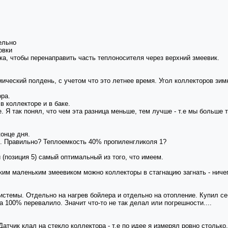
ельно
овки
ика, чтобы перенаправить часть теплоносителя через верхний змеевик.
мический полдень, с учетом что это летнее время. Угол коллекторов зимн
ра.
 коллекторе и в баке.
. Я так понял, что чем эта разница меньше, тем лучше - т.е мы больше 
онце дня.
н. Правильно? Теплоемкость 40% пропиленгликоля 1?
(позиция 5) самый оптимальный из того, что имеем.
аким маленьким змеевиком можно коллекторы в стагнацию загнать - ничег
истемы. Отдельно на нагрев бойлера и отдельно на отопление. Купил с
 100% перевалило. Значит что-то не так делал или погрешности....
тчик клал на стекло коллектора - т.е по идее я измерял ровно столько