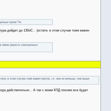
дальше греем ТА.
ра дойдет до 130оС... (кстати, в этом случае тоже важен
в л/мин (вместо электронного
ати, в этом случае тоже важен проток, т.к. чем он меньше, тем выше
огда действительно... А так с моим КПД похоже все будет