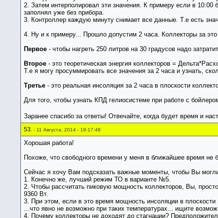
2. Затем интерполировал эти значения. К примеру если в 10:00 был
заполнял уже без прибора.
3. Контроллер каждую минуту снимает все данные. Т.е есть знач
4. Ну и к примеру... Прошло допустим 2 часа. Коллекторы за это
Первое
- чтобы нагреть 250 литров на 30 градусов надо затратит
Второе
- это теоретическая энергия коллекторов = Дельта*Расхо
Т.е я могу просуммировать все значения за 2 часа и узнать, ск
Третье
- это реальная инсоляция за 2 часа в плоскости коллект
Для того, чтобы узнать КПД гелиосистеме при работе с бойлер
Заранее спасибо за ответы! Отвечайте, когда будет время и нас
53.
- 11 Августа, 2014 - 19:17:48
Хорошая работа!
Похоже, что свободного времени у меня в ближайшее время не б
Сейчас я хочу Вам подсказать важные моменты, чтобы Вы могл
1. Конечно же, лучший режим ТО в варианте №5.
2. Чтобы рассчитать пиковую мощность коллекторов, Вы, просто
9360 Вт.
3. При этом, если в это время мощность инсоляции в плоскости 
...что явно не возможно при таких температурах... ищите возмо
4. Почему коллекторы не доходят до стагнации? Предположитель