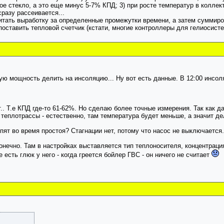
е стекло, а это еще минус 5-7% КПД; 3) при росте температур в коллек
сразу рассеивается...
итать выработку за определенные промежутки времени, а затем суммиро
 поставить тепловой счетчик (кстати, многие контроллеры для гелиоси
вую мощность делить на инсоляцию... Ну вот есть данные. В 12:00 инсол
. Т.е КПД где-то 61-62%. Но сделаю более точные измерения. Так как да
 теплотрассы - естественно, там температура будет меньше, а значит д
ипят во время простоя? Стагнации нет, потому что насос не выключается
онечно. Там в настройках выставляется тип теплоносителя, концентраци
есть глюк у него - когда греется бойлер ГВС - он ничего не считает