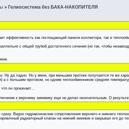
мы
»
Гелиосистема без БАКА-НАКОПИТЕЛЯ
дает эффективность как поглощающей панели коллектора, так и теплооб
ллельно с общей трубой достаточного сечения (но так, чтобы незавозду
мени.
. Ну да ладно. Но у меня, при меньшем протоке получаются те же хара
и) а с большим протоком, но одним теплообменником средняя температур
что он прокачает...
лючение к верхнему змеевику еще не делал окончательным. О результ
 сразу. Видно гидравлические сопротивления верхнего и нижнего тепло
ровочный радиаторный клапан на нижний змеевик и закрывал его до тех 