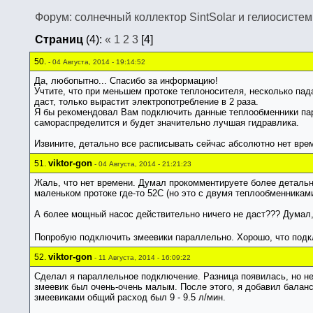
Форум: солнечный коллектор SintSolar и гелиосисте
Страниц
(4):
«
1
2
3
[4]
50.
- 04 Августа, 2014 - 19:14:52
Да, любопытно... Спасибо за информацию!
Учтите, что при меньшем протоке теплоносителя, несколько па
даст, только вырастит электропотребление в 2 раза.
Я бы рекомендовал Вам подключить данные теплообменники пара
самораспределится и будет значительно лучшая гидравлика.
Извините, детально все расписывать сейчас абсолютно нет вре
viktor-gon
51.
- 04 Августа, 2014 - 21:21:23
Жаль, что нет времени. Думал прокомментируете более детально
маленьком протоке где-то 52С (но это с двумя теплообменникам
А более мощный насос действительно ничего не даст??? Думал, 
Попробую подключить змеевики параллельно. Хорошо, что подк
viktor-gon
52.
- 11 Августа, 2014 - 16:09:22
Сделал я параллельное подключение. Разница появилась, но не
змеевик был очень-очень малым. После этого, я добавил баланси
змеевиками общий расход был 9 - 9.5 л/мин.