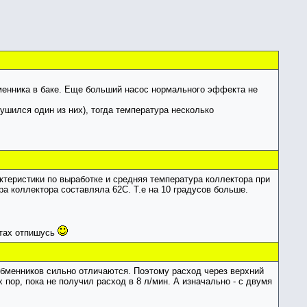
менника в баке. Еще больший насос нормального эффекта не
шился один из них), тогда температура несколько
ктеристики по выработке и средняя температура коллектора при
а коллектора составляла 62С. Т.е на 10 градусов больше.
атах отпишусь
обменников сильно отличаются. Поэтому расход через верхний
пор, пока не получил расход в 8 л/мин. А изначально - с двумя