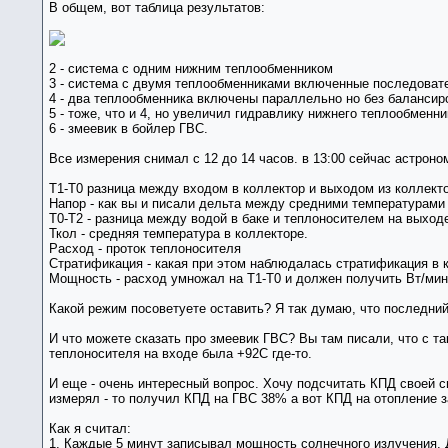
В общем, вот таблица результатов:
2 - система с одним нижним теплообменником
3 - система с двумя теплообменниками включенные последоват
4 - два теплообменника включены параллельно но без балансир
5 - тоже, что и 4, но увеличил гидравлику нижнего теплообменн
6 - змеевик в бойлер ГВС.
Все измерения снимал с 12 до 14 часов. в 13:00 сейчас астроно
T1-T0 разница между входом в коллектор и выходом из коллекто
Напор - как вы и писали дельта между средними температурами в
T0-T2 - разница между водой в баке и теплоносителем на выходе
Ткол - средняя температура в коллекторе.
Расход - проток теплоносителя
Стратификация - какая при этом наблюдалась стратификация в к
Мощность - расход умножал на T1-T0 и должен получить Вт/ми
Какой режим посоветуете оставить? Я так думаю, что последний 
И что можете сказать про змеевик ГВС? Вы там писали, что с т
теплоносителя на входе была +92С где-то.
И еще - очень интересный вопрос. Хочу подсчитать КПД своей с
измерял - то получил КПД на ГВС 38% а вот КПД на отопление за
Как я считал:
1. Каждые 5 минут записывал мощность солнечного излучения. Да