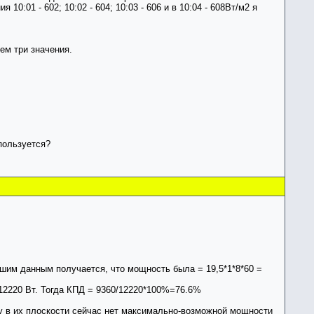
0:01 - 602; 10:02 - 604; 10:03 - 606 и в 10:04 - 608Вт/м2 я
ем три значения.
пользуется?
ашим данным получается, что мощность была = 19,5*1*8*60 =
= 12220 Вт. Тогда КПД = 9360/12220*100%=76.6%
му в их плоскости сейчас нет максимально-возможной мощности