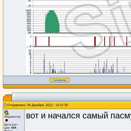
Отправлено: 06 Декабря, 2012 - 14:37:39
вот и начался самый пасм
Модератор
Дата рег-
ции:
N/A
Всего