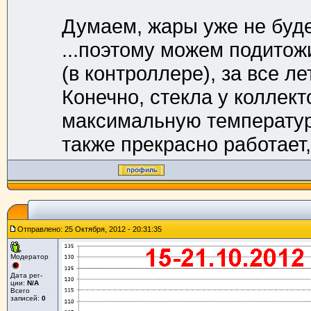
Думаем, жары уже не буде
...поэтому можем подитож
(в контроллере), за все л
Конечно, стекла у коллект
максимальную температур
также прекрасно работает,
Отправлено: 25 Октября, 2012 - 20:31:35
Модератор
Дата рег-
ции:
N/A
Всего
записей:
0