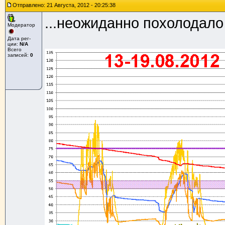
Отправлено: 21 Августа, 2012 - 20:25:38
...неожиданно похолодало
Модератор
Дата рег-
ции:
N/A
Всего
записей:
0