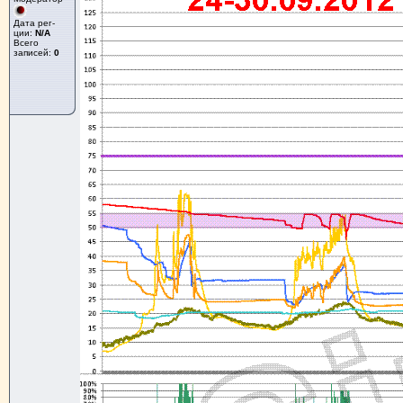
Дата рег-
ции:
N/A
Всего
записей:
0