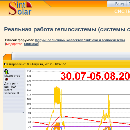
СИСТ
Реальная работа гелиосистемы (системы с
Список форумов:
Форум: солнечный коллектор SintSolar и гелиосистемы
(
)
Модератор:
SintSolar
Отправлено: 08 Августа, 2012 - 18:46:51
Модератор
Дата рег-
ции:
N/A
Всего
записей:
0