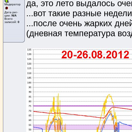
да, это лето выдалось оч
Модератор
...вот такие разные недели.
Дата рег-
ции:
N/A
Всего
...после очень жарких дне
записей:
0
(дневная температура воз