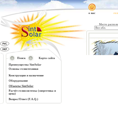
о нас
ге
Поиск
Карта сайта
Преимущества SintSolar
Основы гелиотехники
Конструкция и назначение
Оборудование
Объекты SintSolar
Расчёт гелиосистемы (энергетика и
цена)
Вопрос/Ответ (F.A.Q.)