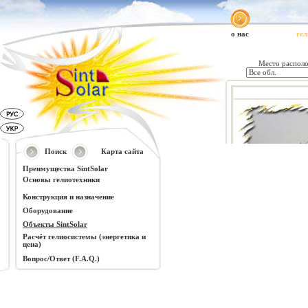
о нас
ге
Поиск
Карта сайта
Преимущества SintSolar
Основы гелиотехники
Конструкция и назначение
Оборудование
Объекты SintSolar
Расчёт гелиосистемы (энергетика и
цена)
Вопрос/Ответ (F.A.Q.)