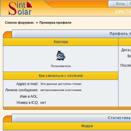
СИСТ
Список форумов:
» Проверка профиля
Профиль п
Аватара
Дата 
В
После
Пользователь
Как связаться с circleunit
Адрес e-mail:
Эти данные доступны только
Личное сообщение:
авторизованным участникам.
Имя в AOL:
Номер в ICQ:
нет
Статистика
Форум