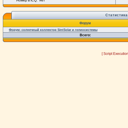
Номер в ICQ:
нет
Статистика
Форум
Форум: солнечный коллектор SintSolar и гелиосистемы
Всего:
[ Script Executio