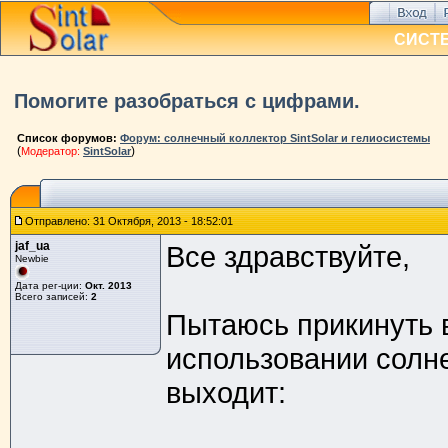
СИСТ
Помогите разобраться с цифрами.
Список форумов:
Форум: солнечный коллектор SintSolar и гелиосистемы
(
)
Модератор:
SintSolar
Отправлено: 31 Октября, 2013 - 18:52:01
jaf_ua
Все здравствуйте,
Newbie
Дата рег-ции:
Окт. 2013
Всего записей:
2
Пытаюсь прикинуть 
использовании солне
выходит: