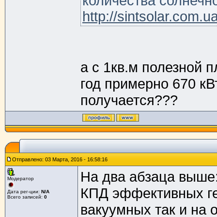
количества солнечно
http://sintsolar.com.ua
а с 1кв.м полезной 
год примерно 670 кВ
получается???
Отправлено: 03 Марта, 2016 - 16:58:16
На два абзаца выше:
Модератор
КПД эффективных ге
Дата рег-ции:
N/A
Всего записей:
0
вакуумных так и на 