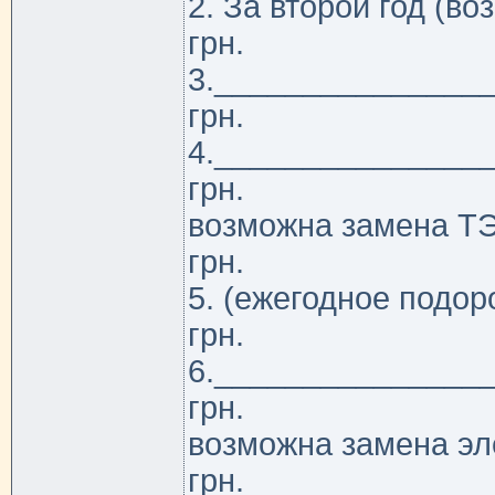
2. За второй год (в
грн.
3._______________
грн.
4._______________
грн.
возможна замена Т
грн.
5. (ежегодное подо
грн.
6._______________
грн.
возможна замена э
грн.