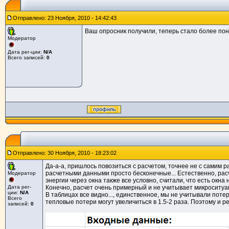
Отправлено: 23 Ноября, 2010 - 14:42:43
Ваш опросник получили, теперь стало более поня
Модератор
Дата рег-ции:
N/A
Всего записей:
0
Отправлено: 30 Ноября, 2010 - 18:23:02
Да-а-а, пришлось повозиться с расчетом, точнее не с самим р
расчетными данными просто бесконечные... Естественно, рас
Модератор
энергии через окна также все условно, считали, что есть окна на
Дата рег-
Конечно, расчет очень примерный и не учитывает микроситу
ции:
N/A
В таблицах все видно..., единственное, мы не учитывали поте
Всего
тепловые потери могут увеличиться в 1.5-2 раза. Поэтому и 
записей:
0