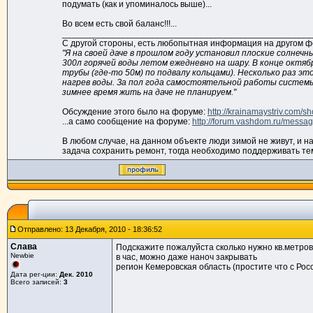
подумать (как и упоминалось выше)...
Во всем есть свой баланс!!!...
___________________________________________________
С другой стороны, есть любопытная информация на другом фор
"Я на своей даче в прошлом году установил плоские солнечны
300л горячей воды летом ежедневно на шару. В конце октя
трубы (где-то 50м) по подвалу кольцами). Несколько раз эт
нагрев воды. За пол года самостоятельной работы системы 
зимнее время жить на даче не планируем."
Обсуждение этого было на форуме:
http://krainamaystriv.com/
...а само сообщение на форуме:
http://forum.vashdom.ru/mess
В любом случае, на данном объекте люди зимой не живут, и на
задача сохранить ремонт, тогда необходимо поддерживать тем
Отправлено: 13 Декабря, 2010 - 18:36:52
Слава
Подскажите пожалуйста сколько нужно кв.метров 
Newbie
в час, можно даже наноч закрывать
регион Кемеровская область (простите что с Рос
Дата рег-ции:
Дек. 2010
Всего записей:
3