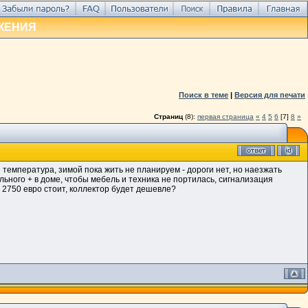
ЖЕНИЯ
Поиск в теме
|
Версия для печати
Страниц
(8):
первая страница
«
4
5
6
[7]
8
»
 температура, зимой пока жить не планируем - дороги нет, но наезжать
ьного + в доме, чтобы мебель и техника не портилась, сигнализация
ь 2750 евро стоит, коллектор будет дешевле?