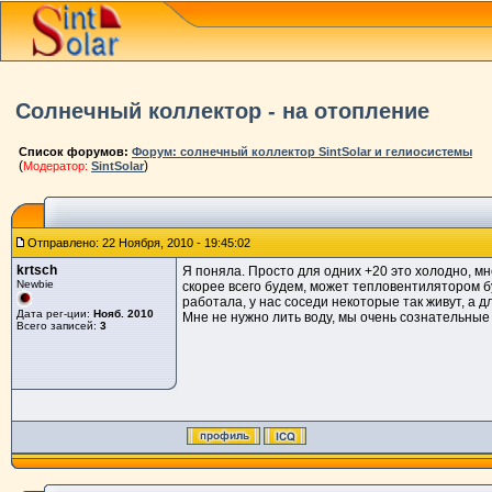
Солнечный коллектор - на отопление
Список форумов:
Форум: солнечный коллектор SintSolar и гелиосистемы
(
)
Модератор:
SintSolar
Отправлено: 22 Ноября, 2010 - 19:45:02
krtsch
Я поняла. Просто для одних +20 это холодно, мн
Newbie
скорее всего будем, может тепловентилятором б
работала, у нас соседи некоторые так живут, а 
Дата рег-ции:
Нояб. 2010
Мне не нужно лить воду, мы очень сознательные 
Всего записей:
3