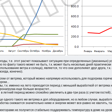
годы, т.е. этот расчет показывает ситуацию при определенных (указанных) ус
по факту такого может не быть, т.к. может быть несколько дней практически 
зование ветра и солнца), является, то что они дополняют друг друга, т.к. 
сегда, конечно).
гии от ветряка, который можно напрямую использовать для подогрева горячей
ргии...
 т.к. именно на лето приходится период с меньшей выработкой от ветряка 
онагрузка еще больше возрастет...
в летний период можно спокойно увеличить в два-три раза (с учетом гостей)..
ще одного такого же ветряка и доп.оборудования, но в любом случае, выработ
аботка снижается значительно ниже и энергии может все-равно не хватить, та
ллекторами не получится стабильно поддерживать температуру в доме на уров