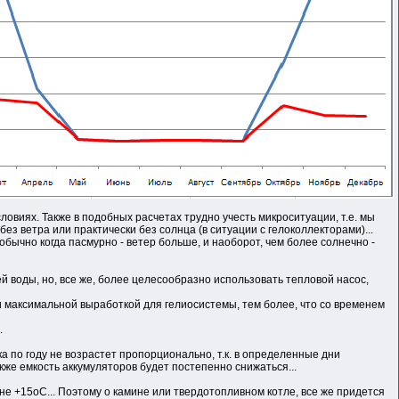
ловиях. Также в подобных расчетах трудно учесть микроситуации, т.е. мы
без ветра или практически без солнца (в ситуации с гелоколлекторами)...
обычно когда пасмурно - ветер больше, и наоборот, чем более солнечно -
 воды, но, все же, более целесообразно использовать тепловой насос,
и максимальной выработкой для гелиосистемы, тем более, что со временем
.
ка по году не возрастет пропорционально, т.к. в определенные дни
кже емкость аккумуляторов будет постепенно снижаться...
не +15оС... Поэтому о камине или твердотопливном котле, все же придется