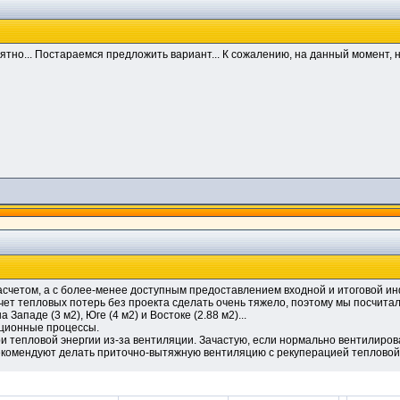
тно... Постараемся предложить вариант... К сожалению, на данный момент, н
асчетом, а с более-менее доступным предоставлением входной и итоговой инф
чет тепловых потерь без проекта сделать очень тяжело, поэтому мы посчитал
 Западе (3 м2), Юге (4 м2) и Востоке (2.88 м2)...
ационные процессы.
ри тепловой энергии из-за вентиляции. Зачастую, если нормально вентилирова
рекомендуют делать приточно-вытяжную вентиляцию с рекуперацией тепловой 