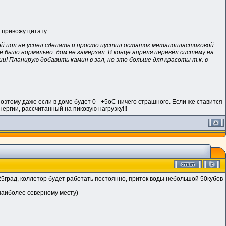
 привожу цитату:
лый пол не успел сделать и просто пустил остаток металопластиковой
ё было нормально: дом не замерзал. В конце апреля перевёл систему на
! Планирую добавить камин в зал, но это больше для красоты т.к. в
поэтому даже если в доме будет 0 - +5оС ничего страшного. Если же ставится
ргии, рассчитанный на пиковую нагрузку!!!
-25град, коллетор будет работать постоянно, приток воды небольшой 50кубов
 наиболее северному месту)