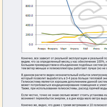
Конечно, все зависит от реальной эксплуатации и реальной по
видим, что за определенный месяц у нас обеспечение 100%, но 
Большим преимуществом в объединении подобных систем (исполь
тем ветер меньше и гелиоколлекторы работают лучше (но не в
В данном расчете виден незначительный избыток электроэнер
который позволит выработать в 3-4 раза больше тепловой эне
Гелиосистема является хорошим дополнением данной системы,
может потребоваться кондиционирование помещения и электр
Также, при использовании гелиосистемы, расход горячей воды 
Если честно, точно не знаю сколько может стоить установка е
возникнет переизбыток энергии, а в дни когда мало ветра выр
Конечно же, видно, что даже с тремя ветряками и 10 гелиоко