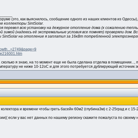
______
уме (это, как выяснилось, сообщение одного из наших клиентов из Одессы),
е коллекторы SintSolar.
бря перевел всю установку на дежурное отопление дома (к сожалению теп
ой зимой (надеюсь её экстремальные условия все помнят) проверяли дом. Вс
SintSolar на отопление я заплатил за 16кВт потребленной электроэнергии
showth...=2749&page=9
age216001.htm
 сколько я знаю, на то момент еще не была сделана отделка в помещении..., 
пературу не ниже 10-12оС и для этого потребуется дублирующий источник эне
колектора и времени чтобы греть басейн 60м2 (глубина3м) с 2-25град и с 15
сии(( если у вас нет данных по нашему региону скажите пожалуста по своему