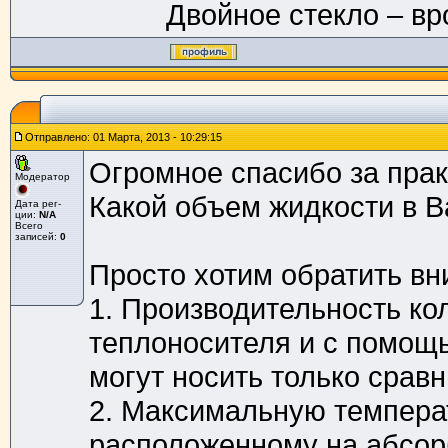
Двойное стекло – в
Отправлено: 01 Марта, 2013 - 10:29:15
Огромное спасибо за пра
Модератор
Какой объем жидкости в 
Дата рег-
ции:
N/A
Всего
записей:
0
Просто хотим обратить в
1. Производительность ко
теплоносителя и с помощь
могут носить только срав
2. Максимальную темпера
расположенному на абсорб