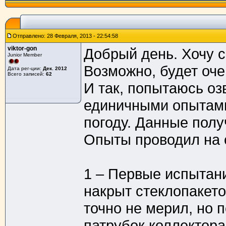
Отправлено: 28 Февраля, 2013 - 22:54:58
viktor-gon
Добрый день. Хочу с
Junior Member
Возможно, будет оч
Дата рег-ции:
Дек. 2012
Всего записей:
62
И так, попытаюсь оз
единичными опытами 
погоду. Данные полу
Опыты проводил на 
1 – Первые испытани
накрыт стеклопакето
точно не мерил, но 
патрубок коллектора