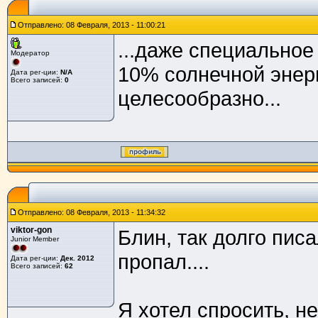
Отправлено: 08 Февраля, 2013 - 11:00:21
...даже специальное
Модератор
10% солнечной энерг
Дата рег-ции:
N/A
Всего записей:
0
целесообразно...
Отправлено: 08 Февраля, 2013 - 11:34:32
viktor-gon
Блин, так долго писа
Junior Member
пропал....
Дата рег-ции:
Дек. 2012
Всего записей:
62
Я хотел спросить, н