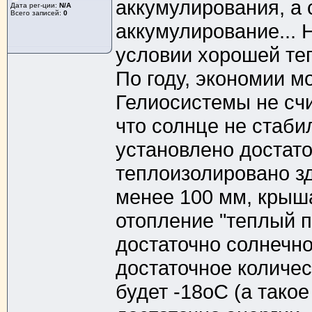
аккумулирования, а 
Дата рег-ции:
N/A
Всего записей:
0
аккумулирование... Н
условии хорошей тепл
По году, экономии м
Гелиосистемы не счи
что солнце не стаби
установлено достато
теплоизолировано зд
менее 100 мм, крыша
отопление "теплый по
достаточно солнечно
достаточное количес
будет -18оС (а такое