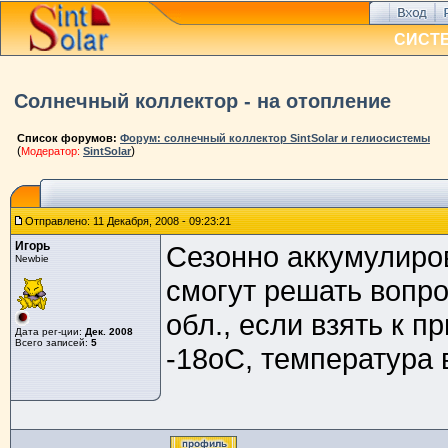
СИСТ
Солнечный коллектор - на отопление
Список форумов:
Форум: солнечный коллектор SintSolar и гелиосистемы
(
)
Модератор:
SintSolar
Отправлено: 11 Декабря, 2008 - 09:23:21
Игорь
Сезонно аккумулиро
Newbie
смогут решать вопро
обл., если взять к 
Дата рег-ции:
Дек. 2008
Всего записей:
5
-18оС, температура 