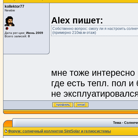
kollektor77
Newbie
Alex пишет:
Собственно вопрос: смогу ли я настроить солне
(примерно 210кв.м-этаж)
Дата рег-ции:
Июнь 2009
Всего записей:
0
мне тоже интересно 
где есть тепл. пол и
не эксплуатировалс
Тема - Солнеч
Форум: солнечный коллектор SintSolar и гелиосистемы