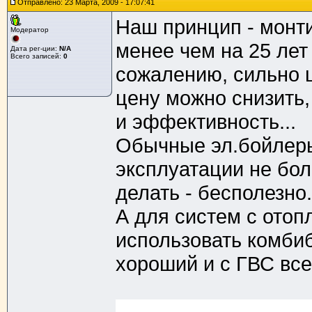
Отправлено: 23 Марта, 2009 - 17:07:41
Наш принцип - монт
Модератор
менее чем на 25 лет 
Дата рег-ции:
N/A
Всего записей:
0
сожалению, сильно це
цену можно снизить,
и эффективность...
Обычные эл.бойлеры
эксплуатации не бол
делать - бесполезно.
А для систем с отоп
использовать комбиб
хороший и с ГВС все