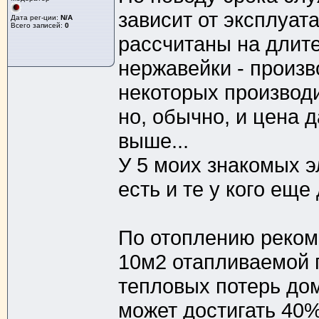
зависит от эксплуата
Дата рег-ции:
N/A
Всего записей:
0
рассчитаны на длите
нержавейки - произво
некоторых производ
но, обычно, и цена 
выше...
У 5 моих знакомых э
есть и те у кого еще 
По отоплению реком
10м2 отапливаемой п
тепловых потерь до
может достигать 40%