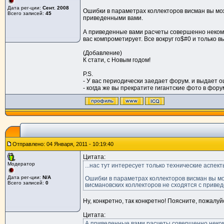
Дата рег-ции:
Сент. 2008
Ошибки в параметрах коллекторов висман вы мож
Всего записей:
45
приведенными вами.
А приведенные вами расчеты совершенно некомпе
вас компрометирует. Все вокруг го$#0 и только вы
(Добавление)
К стати, с Новым годом!
P.S.
- У вас периодически заедает форум. и выдает о
- когда же вы прекратите гигантские фото в фору
Отправлено: 04 Января, 2011 - 10:19:40
Цитата:
Модератор
...нас тут интересует только технические аспект
Дата рег-ции:
N/A
Ошибки в параметрах коллекторов висман вы мо
Всего записей:
0
висмановских коллекторов не сходятся с приве
Ну, конкретно, так конкретно! Поясните, пожалу
Цитата:
А приведенные вами расчеты совершенно некомп