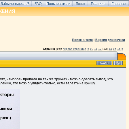
ЖЕНИЯ
Поиск в теме
|
Версия для печати
Страниц
(16):
первая страница
«
10
11
12
[13]
14
15
16
»
иях, изморозь пропала на тех же трубках - можно сделать вывод, что
алению, это можно увидеть только, если залезть на крышу...