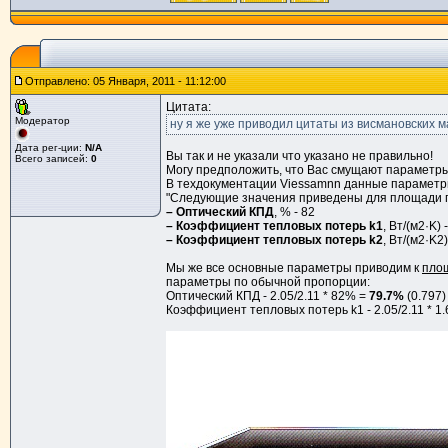
Отправлено: 05 Января, 2011 - 11:12:00
Цитата:
Модератор
ну я же уже приводил цитаты из висмановских м
Дата рег-ции:
N/A
Вы так и не указали что указано не правильно!
Всего записей:
0
Могу предположить, что Вас смущают параметр
В техдокументации Viessamnn данные парамет
"Следующие значения приведены для площади п
– Оптический КПД
, % - 82
– Коэффициент тепловых потерь k1
, Вт/(м2·K) 
– Коэффициент тепловых потерь k2
, Вт/(м2·K2)
Мы же все основные параметры приводим к
пло
параметры по обычной пропорции:
Оптический КПД - 2.05/2.11 * 82% =
79.7%
(0.797)
Коэффициент тепловых потерь k1 - 2.05/2.11 * 1.