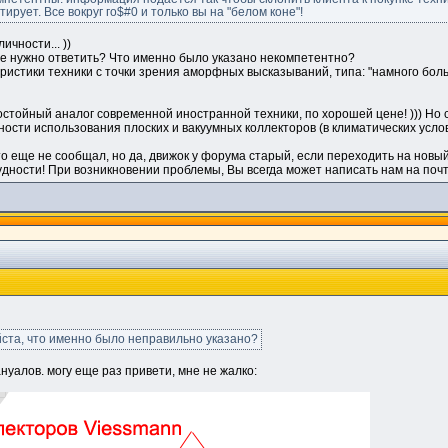
ирует. Все вокруг го$#0 и только вы на "белом коне"!
ичности... ))
не нужно ответить? Что именно было указано некомпетентно?
истики техники с точки зрения аморфных высказываний, типа: "намного больше.
 достойный аналог современной иностранной техники, по хорошей цене! ))) Но
ости использования плоских и вакуумных коллекторов (в климатических услови
 еще не сообщал, но да, движок у форума старый, если переходить на новый,
удности! При возникновении проблемы, Вы всегда может написать нам на почт
уйста, что именно было неправильно указано?
нуалов. могу еще раз привети, мне не жалко: