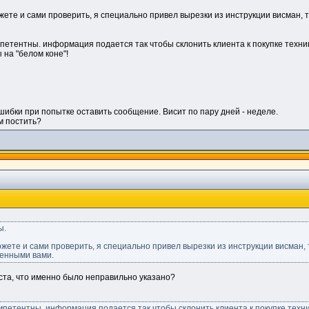
ете и сами проверить, я специально привел вырезки из инструкции висман, 
тентны. информация подается так чтобы склонить клиента к покупке техники
 на "белом коне"!
шибки при попытке оставить сообщение. Висит по пару дней - неделе.
м постить?
ы.
жете и сами проверить, я специально привел вырезки из инструкции висман
денными вами.
йста, что именно было неправильно указано?
етентны. информация подается так чтобы склонить клиента к покупке техни