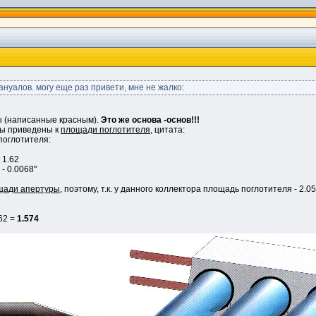
ануалов. могу еще раз привети, мне не жалко:
ы (написанные красным).
Это же основа -основ!!!
ры приведены к
площади поглотителя
, цитата:
оглотителя:
- 1.62
 - 0.0068"
щади апертуры
, поэтому, т.к. у данного коллектора площадь поглотителя - 2.
62 =
1.574