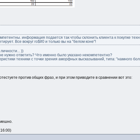
петентны. информация подается так чтобы склонить клиента к покупке техн
тирует. Все вокруг го$#0 и только вы на "белом коне"!
ичности... ))
не нужно ответить? Что именно было указано некомпетентно?
ристики техники с точки зрения аморфных высказываний, типа: "намного больше
отестуете против общих фраз, и при этом приводите в сравнении вот это:
смешно.
16:00)