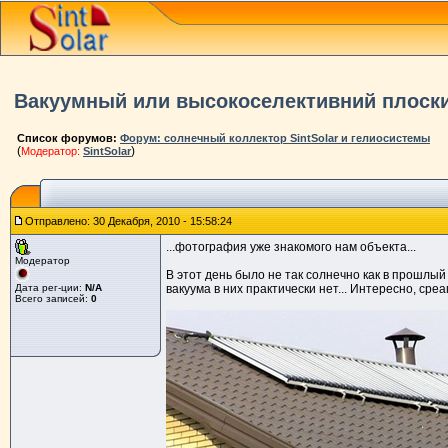
Вакуумный или высокоселективний плоски
Список форумов:
Форум: солнечный коллектор SintSolar и гелиосистемы
(
)
Модератор:
SintSolar
Отправлено: 30 Декабря, 2010 - 15:58:24
...фотография уже знакомого нам объекта...
Модератор
В этот день было не так солнечно как в прошлый 
Дата рег-ции:
N/A
вакуума в них практически нет... Интересно, среа
Всего записей:
0