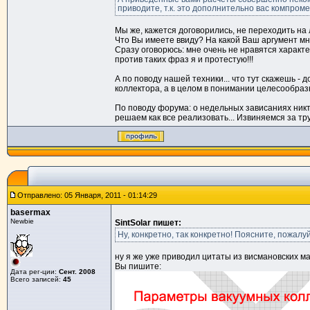
приводите, т.к. это дополнительно вас компромет
Мы же, кажется договорились, не переходить на л
Что Вы имеете ввиду? На какой Ваш аргумент м
Сразу оговорюсь: мне очень не нравятся характер
против таких фраз я и протестую!!!
А по поводу нашей техники... что тут скажешь -
коллектора, а в целом в понимании целесообразн
По поводу форума: о недельных зависаниях никто
решаем как все реализовать... Извиняемся за тр
Отправлено: 05 Января, 2011 - 01:14:29
basermax
Newbie
SintSolar пишет:
Ну, конкретно, так конкретно! Поясните, пожал
ну я же уже приводил цитаты из висмановских ма
Вы пишите:
Дата рег-ции:
Сент. 2008
Всего записей:
45